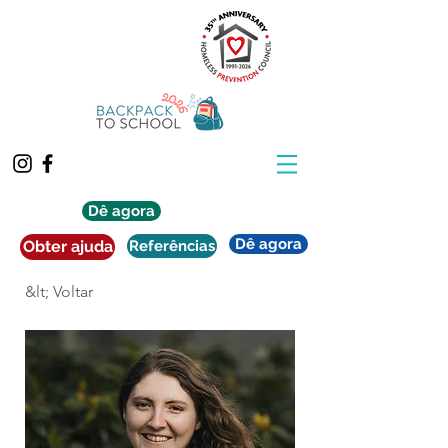
Dê agora
Dê agora
Obter ajuda
Referências
&lt; Voltar