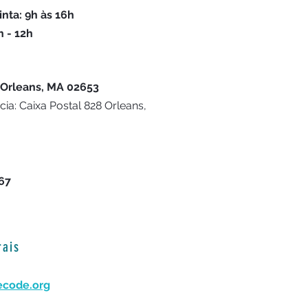
nta: 9h às 16h
h - 12h
 Orleans, MA 02653
a: Caixa Postal 828 Orleans,
667
rais
ecode.org