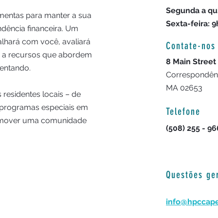
Segunda a qui
amentas para manter a sua
Sexta-feira: 9
ndência financeira. Um
lhará com você, avaliará
Contate-nos
ê a recursos que abordem
8 Main Street
rentando.
Correspondênci
MA 02653
 residentes locais – de
 programas especiais em
Telefone
romover uma comunidade
(508) 255 - 9
.
Questões ge
info@hpccap