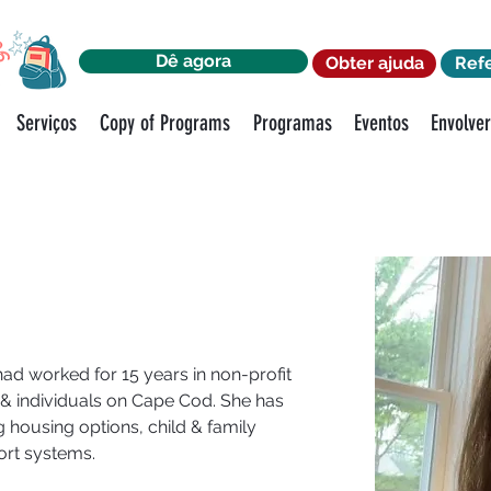
Dê agora
Obter ajuda
Ref
Serviços
Copy of Programs
Programas
Eventos
Envolve
had worked for 15 years in non-profit 
 & individuals on Cape Cod. She has 
 housing options, child & family 
ort systems. 