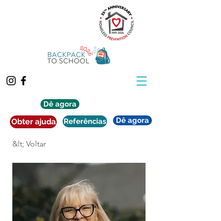
Dê agora
Dê agora
Obter ajuda
Referências
&lt; Voltar