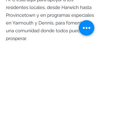
residentes locales, desde Harwich hasta
Provincetown y en programas especiales
en Yarmouth y Dennis, para fomentar
una comunidad donde todos puedan
prosperar.
Horas de oficina
Lunes - Jueves: 9am - 4pm
Viernes: 9 a. m. - 12 p. m.
Contáctenos
8 Calle principal Orleans, MA 02653
Correo: PO Box 828 Orleans, MA
02653
Teléfono
(508) 255 - 9667
Consultas generales
info@hpcapecod.org