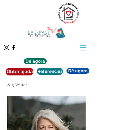
Dê agora
Dê agora
Obter ajuda
Referências
&lt; Voltar