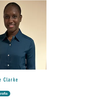
e Clarke
rafia