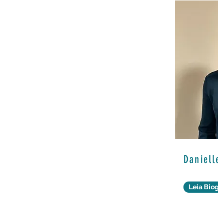
Daniell
Leia Biog