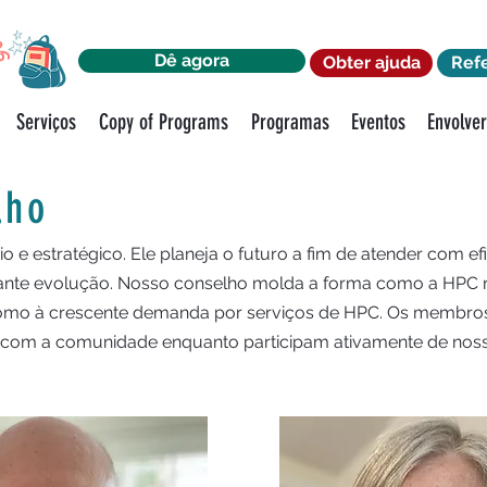
Dê agora
Obter ajuda
Ref
Serviços
Copy of Programs
Programas
Eventos
Envolve
lho
o e estratégico. Ele planeja o futuro a fim de atender com e
nte evolução. Nosso conselho molda a forma como a HPC
como à crescente demanda por serviços de HPC. Os membr
com a comunidade enquanto participam ativamente de noss