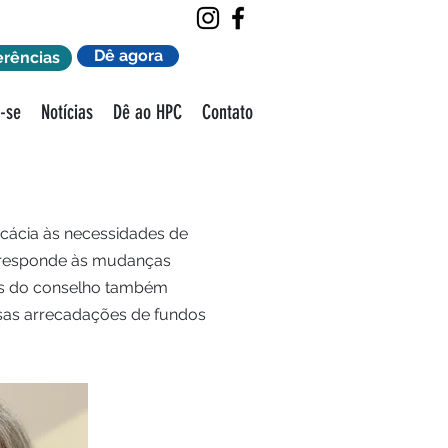
Dê agora
erências
r-se
Notícias
Dê ao HPC
Contato
ficácia às necessidades de
 responde às mudanças
os do conselho também
as arrecadações de fundos