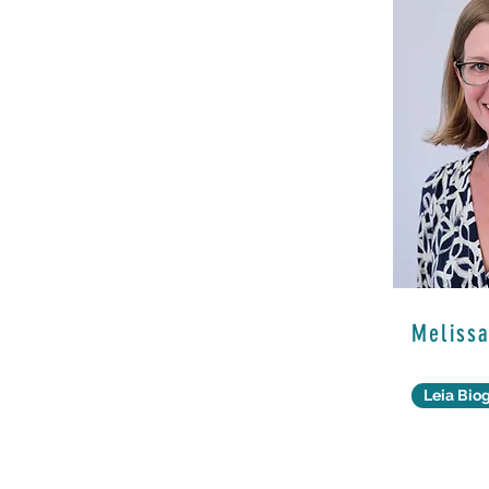
Meliss
Leia Biog