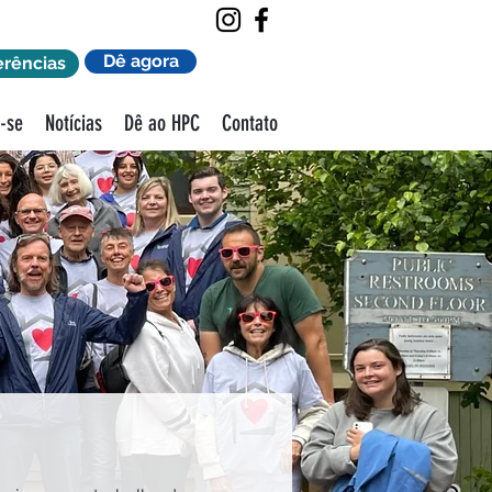
Dê agora
erências
r-se
Notícias
Dê ao HPC
Contato