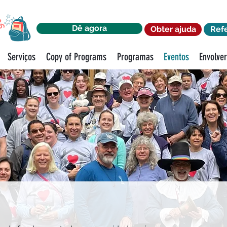
Dê agora
Obter ajuda
Ref
Serviços
Copy of Programs
Programas
Eventos
Envolve