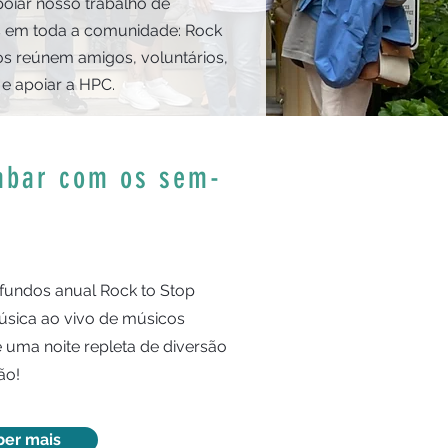
iar nosso trabalho de
s em toda a comunidade: Rock
s reúnem amigos, voluntários,
e apoiar a HPC.
abar com os sem-
fundos anual Rock to Stop
sica ao vivo de músicos
 e uma noite repleta de diversão
ão!
ber mais