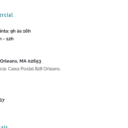
ercial
nta: 9h às 16h
h - 12h
 Orleans, MA 02653
a: Caixa Postal 828 Orleans,
667
rais