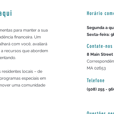
aqui
Horário com
Segunda a qui
amentas para manter a sua
Sexta-feira: 9
ndência financeira. Um
lhará com você, avaliará
Contate-nos
ê a recursos que abordem
8 Main Street
rentando.
Correspondênci
MA 02653
 residentes locais – de
 programas especiais em
Telefone
romover uma comunidade
(508) 255 - 9
.
Questões ge