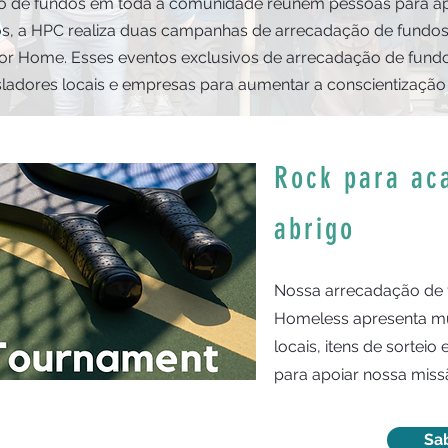
o de fundos em toda a comunidade reúnem pessoas para apo
os, a HPC realiza duas campanhas de arrecadação de fundo
or Home. Esses eventos exclusivos de arrecadação de fundo
adores locais e empresas para aumentar a conscientização 
Rock para ac
abrigo
Nossa arrecadação de 
Homeless apresenta mú
locais, itens de sorteio
para apoiar nossa miss
Sa