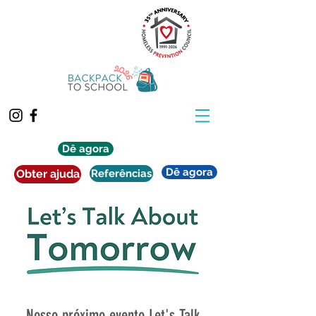
Dê agora
Dê agora
Obter ajuda
Referências
Nosso próximo evento Let's Talk