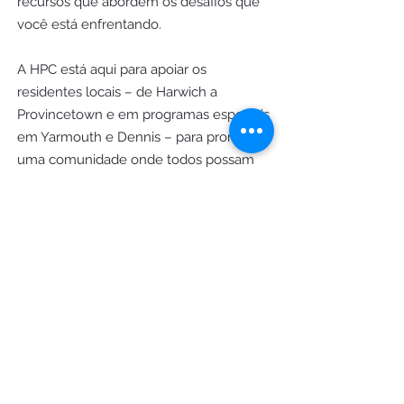
recursos que abordem os desafios que
você está enfrentando.
A HPC está aqui para apoiar os
residentes locais – de Harwich a
Provincetown e em programas especiais
em Yarmouth e Dennis – para promover
uma comunidade onde todos possam
prosperar.
Horário comercial
Segunda a quinta: 9h às 16h
Sexta-feira: 9h - 12h
Contate-nos
8 Main Street Orleans, MA 02653
Correspondência: Caixa Postal 828
Orleans, MA 02653
Telefone