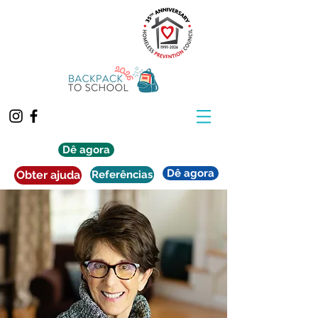
Dê agora
Dê agora
Obter ajuda
Referências